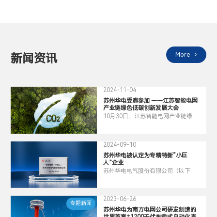
More
新闻资讯
2024-11-04
苏州华电受邀参加 ——江苏智能电网
产业链绿色低碳创新发展大会
10月30日，江苏智能电网产业链绿色
低碳创新发展对接会暨国家电网“电e
金服”南京分中心揭牌活动在江宁开发
区举办，旨在充分发挥央地合作、产
2024-09-10
融协同、供需贯通合力，助力构建绿
苏州华电被认定为专精特新“小巨
色低碳生态，做强电网产业链绿色产
人”企业
业集群，服务新型电力系统发展。
苏州华电电气股份有限公司（以下简
称“公司”)，被认定为专精特新“小巨
人”企业。此次认定是对公司创新能力
和专业化程度等全方位的认可，有利
2023-06-26
专题新闻
于提升公司在行业的影响力和品牌形
苏州华电为南方电网公司研发制造的
象，对公司的未来发展具有积极作