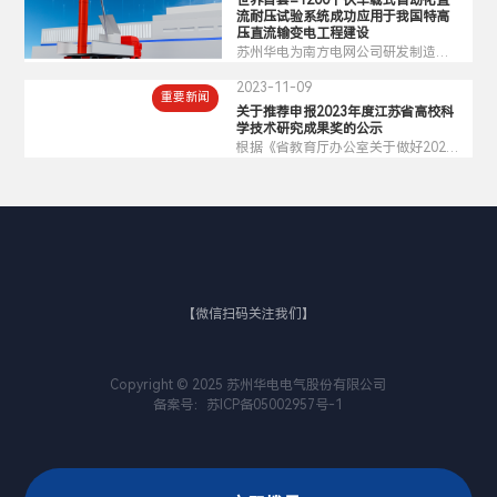
世界首套±1200千伏车载式自动化直
用。
流耐压试验系统成功应用于我国特高
压直流输变电工程建设
苏州华电为南方电网公司研发制造的
世界首套±1200千伏车载式自动化直
2023-11-09
流耐压试验系统成功应用于我国特高
重要新闻
压直流输变电工程建设。
关于推荐申报2023年度江苏省高校科
学技术研究成果奖的公示
根据《省教育厅办公室关于做好2023
年度江苏省高等学校科学技术研究成
果奖评选推荐工作的通知》（苏教办
科函〔2023〕30号）的要求，现对我
单位拟申报2023年度江苏省高校科学
技术研究成果奖的项目予以公示（详
见附件）。
【微信扫码关注我们】
Copyright © 2025 苏州华电电气股份有限公司
备案号：
苏ICP备05002957号-1